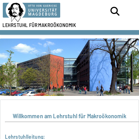
LEHRSTUHL FÜR
MAKROÖKONOMIK
Willkommen am Lehrstuhl für Makroökonomik
Lehrstuhlleitung: