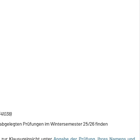
(41038)
n abgelegten Prüfungen im Wintersemester 25/26 finden
zur Klausureinsicht unter
Angabe der Prüfung, Ihres Namens und